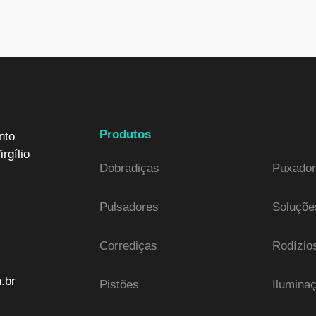
Produtos
nto
rgílio
Dobradiças
Puxador
Pulsadores
Soluçõe
Corrediças
Rodízio
.br
Pistões
Ilumina