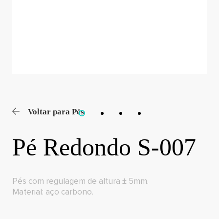
Voltar para Pés
Pé Redondo S-007
Pés com regulagem de altura ± 5mm.
Material: aço carbono.